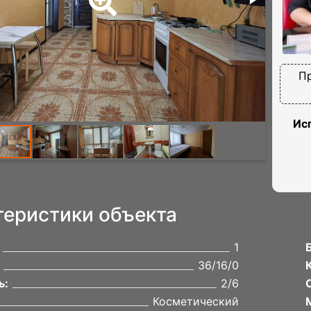
П
Ис
теристики объекта
1
36/16/0
ь:
2/6
Косметический