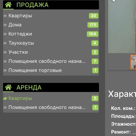
ПРОДАЖА
Квартиры
20
Дома
175
Коттеджи
104
Таунхаусы
4
Участки
2
Помещения свободного назначения
7
Помещения торговые
1
АРЕНДА
Харак
Квартиры
5
Помещения свободного назначения
1
Кол. ком.:
Площадь:
Этажност
Ремонт: