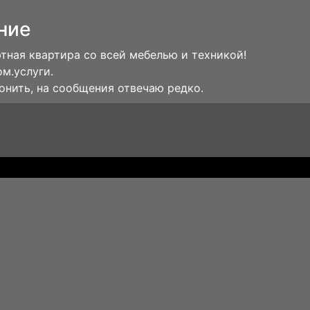
ние
тная квартира со всей мебелью и техникой!
ом.услуги.
онить, на сообщения отвечаю редко.