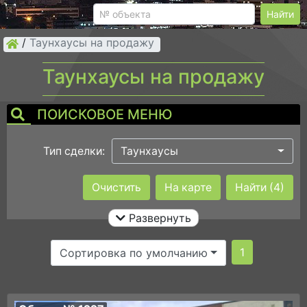
Найти
/
Таунхаусы на продажу
Таунхаусы на продажу
ПОИСКОВОЕ МЕНЮ
Тип сделки:
Таунхаусы
Город:
Очистить
Ничего не выбрано
На карте
Найти
(4)
Развернуть
Площадь общая:
1
Сортировка по умолчанию
Кол. комнат:
Цена: