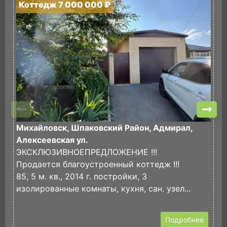
Коттедж 7 000 000 ₽
К
Михайловск, Шпаковский Район, Адмирал,
М
Алексеевская ул.
С
ЭКСКЛЮЗИВНОЕПРЕДЛОЖЕНИЕ !!!
П
Продается благоустроенный коттедж !!!
Э
85, 5 м. кв., 2014 г. постройки, 3
2
изолированные комнаты, кухня, сан. узел...
с
Подробнее