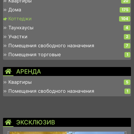
Квартиры
20
Дома
175
Коттеджи
104
Таунхаусы
4
Участки
2
Помещения свободного назначения
7
Помещения торговые
1
АРЕНДА
Квартиры
5
Помещения свободного назначения
1
ЭКСКЛЮЗИВ