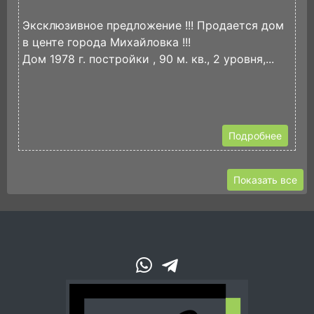
И
Эксклюзивное предложение !!! Продается дом
П
в центе города Михайловка !!!
ж
Дом 1978 г. постройки , 90 м. кв., 2 уровня,...
П
3
Подробнее
Показать все