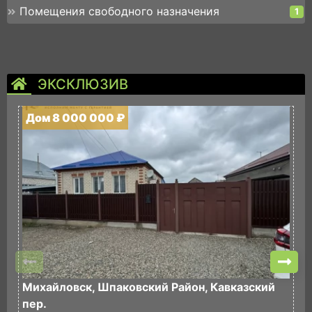
Помещения свободного назначения
1
ЭКСКЛЮЗИВ
Дом 8 000 000 ₽
Д
Михайловск, Шпаковский Район, Кавказский
Н
пер.
п