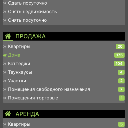
Сдать посуточно
Снять недвижимость
Снять посуточно
ПРОДАЖА
Квартиры
20
Дома
175
Коттеджи
104
Таунхаусы
4
Участки
2
Помещения свободного назначения
7
Помещения торговые
1
АРЕНДА
Квартиры
5