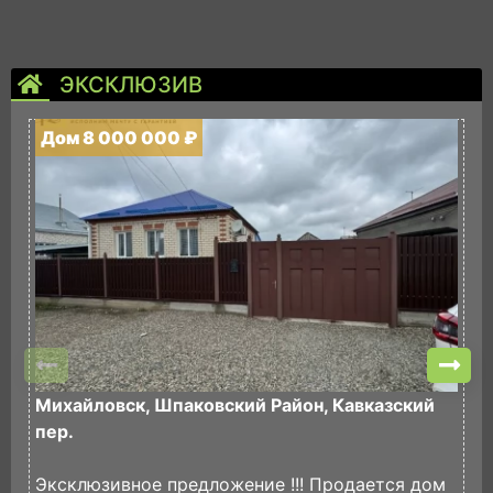
ЭКСКЛЮЗИВ
Дом 8 000 000 ₽
Д
Михайловск, Шпаковский Район, Кавказский
Н
пер.
п
И
Эксклюзивное предложение !!! Продается дом
П