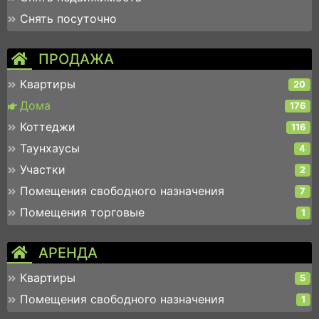
Снять посуточно
ПРОДАЖА
Квартиры
20
Дома
176
Коттеджи
116
Таунхаусы
4
Участки
2
Помещения свободного назначения
7
Помещения торговые
1
АРЕНДА
Квартиры
5
Помещения свободного назначения
1