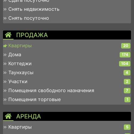
Сдать посуточно
Снять недвижимость
Снять посуточно
ПРОДАЖА
Квартиры
20
Дома
174
Коттеджи
104
Таунхаусы
4
Участки
2
Помещения свободного назначения
7
Помещения торговые
1
АРЕНДА
Квартиры
5