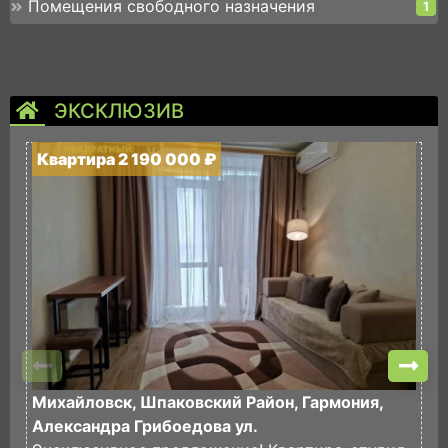
Помещения свободного назначения
1
ЭКСКЛЮЗИВ
Квартира 2 190 000 ₽
К
Михайловск, Шпаковский Район, Гармония,
М
Александра Грибоедова ул.
П