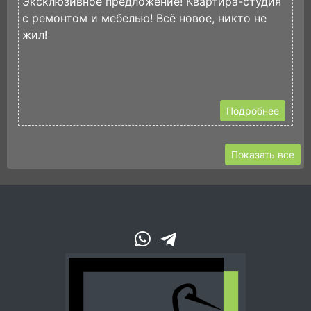
Эксклюзивное предложение! Квартира-студия
В
с ремонтом и мебелью! Всё новое, никто не
К
жил!
Р
С
Подробнее
Показать все