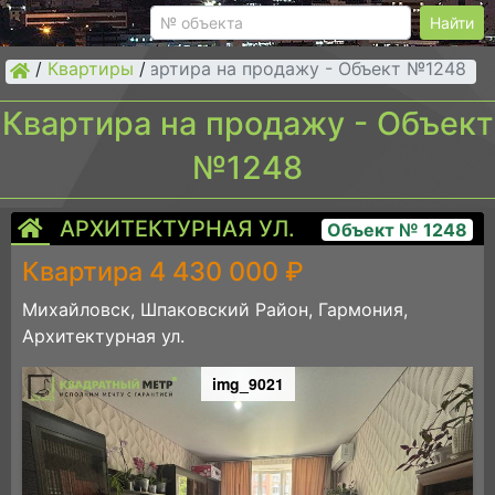
Найти
/
Квартиры
Квартира на продажу - Объект №1248
/
Квартира на продажу - Объект
№1248
АРХИТЕКТУРНАЯ УЛ.
Объект № 1248
Квартира 4 430 000 ₽
Михайловск, Шпаковский Район, Гармония,
Архитектурная ул.
img_9021