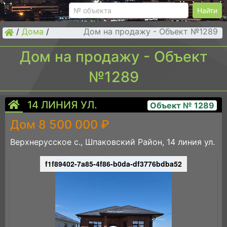
Найти
/
Дома
/
Дом на продажу - Объект №1289
Дом на продажу - Объект
№1289
14 ЛИНИЯ УЛ.
Объект № 1289
Дом 8 500 000 ₽
Верхнерусское с., Шпаковский Район, 14 линия ул.
f1f89402-7a85-4f86-b0da-df3776bdba52