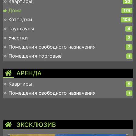
Квартиры
20
Дома
174
Коттеджи
104
Таунхаусы
4
Участки
2
Помещения свободного назначения
7
Помещения торговые
1
АРЕНДА
Квартиры
5
Помещения свободного назначения
1
ЭКСКЛЮЗИВ