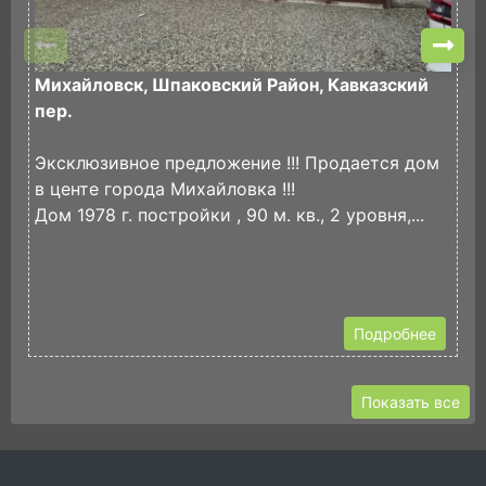
Михайловск, Шпаковский Район, Кавказский
Н
пер.
п
И
Эксклюзивное предложение !!! Продается дом
П
в центе города Михайловка !!!
ж
Дом 1978 г. постройки , 90 м. кв., 2 уровня,...
П
3
Подробнее
Показать все