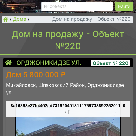
Найти
/
Дома
/
Дом на продажу - Объект №220
Дом на продажу - Объект
№220
ОРДЖОНИКИДЗЕ УЛ.
Объект № 220
Дом 5 800 000 ₽
Михайловск, Шпаковский Район, Орджоникидзе
ул.
5
8a16368e37b4402ad7316204018111759738692252011_0
(1)