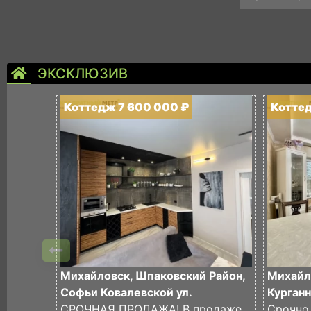
ЭКСКЛЮЗИВ
Коттедж 7 600 000 ₽
Коттед
Михайловск, Шпаковский Район,
Михайл
Софьи Ковалевской ул.
Курганн
СРОЧНАЯ ПРОДАЖА! В продаже
Срочно