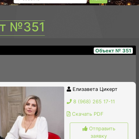
кт №351
Объект № 351
img_4904
Елизавета Цикерт
8 (968) 265 17-11
Скачать PDF
Отправить
заявку