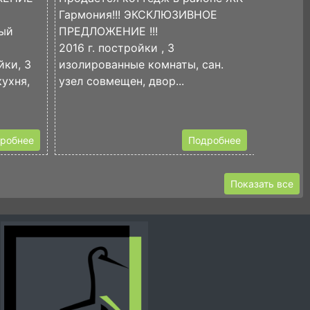
Гармония!!! ЭКСКЛЮЗИВНОЕ
Срочна
ный
ПРЕДЛОЖЕНИЕ !!!
предло
2016 г. постройки , 3
Коттедж
йки, 3
изолированные комнаты, сан.
угловой
ухня,
узел совмещен, двор...
централ
индивид
комнаты
робнее
Подробнее
Показать все