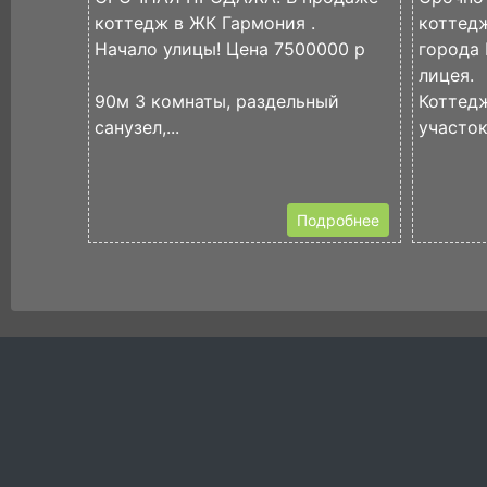
коттедж в ЖК Гармония .
коттедж
Начало улицы! Цена 7500000 р
города 
лицея.
90м 3 комнаты, раздельный
Коттед
санузел,...
участок.
Подробнее