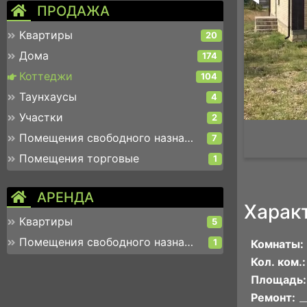
ПРОДАЖА
Квартиры
20
Дома
174
Коттеджи
104
Таунхаусы
4
Участки
2
Помещения свободного назначения
7
Помещения торговые
1
АРЕНДА
Харак
Квартиры
5
Помещения свободного назначения
1
Комнаты:
Кол. ком.:
Площадь:
Ремонт: