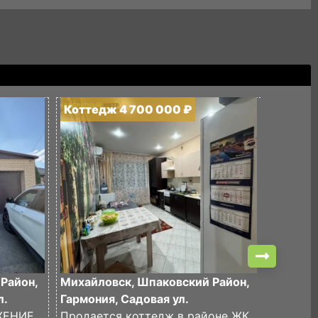
Коттедж 4 700 000 ₽
Коттед
Район,
Михайловск, Шпаковский Район,
Михайло
л.
Гармония, Садовая ул.
Войкова
ЖЕНИЕ
Продается коттедж в районе ЖК