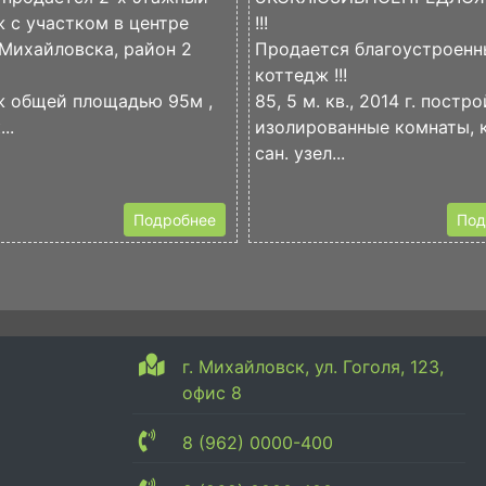
 с участком в центре
!!!
Михайловска, район 2
Продается благоустроен
коттедж !!!
ж общей площадью 95м ,
85, 5 м. кв., 2014 г. постро
..
изолированные комнаты, к
сан. узел...
Подробнее
Под
г. Михайловск, ул. Гоголя, 123,
офис 8
8 (962) 0000-400