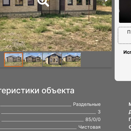
П
Ис
теристики объекта
Раздельные
3
85/0/0
Чистовая