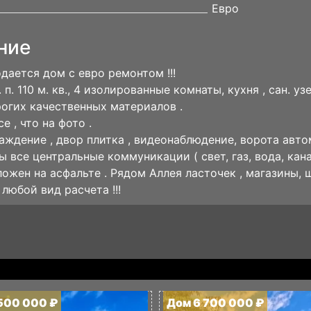
Евро
ние
дается дом с евро ремонтом !!!
 п. 110 м. кв., 4 изолированные комнаты, кухня , сан. у
рогих качественных материалов .
е , что на фото .
раждение , двор плитка , видеонаблюдение, ворота авто
 все центральные коммуникации ( свет, газ, вода, кана
ожен на асфальте . Рядом Аллея ласточек , магазины, ш
любой вид расчета !!!
500 000 ₽
Дом 6 700 000 ₽