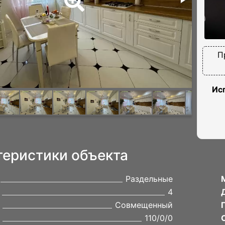
П
Ис
теристики объекта
Раздельные
4
Совмещенный
110/0/0