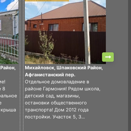
Район,
Михайловск, Шпаковский Район,
Михайло
Афганистанский пер.
Восточ
е!
Отдельное домовладение в
е 8
районе Гармония! Рядом школа,
✅Эксклю
ральное
детский сад, магазины,
✅Срочн
е
остановки общественного
благоус
, крыша
транспорта! Дом 2012 года
районе г
постройки. Участок 5, 3...
✅Дом 20
и.кв., 2 