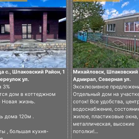
 с., Шпаковский Район, 1
Михайловск, Шпаковский 
ереулок ул.
Адмирал, Северная ул.
а 3%
Эксклюзивное предложени
тcя дом в коттеджном
Отдельный дом на участк
 Hовая жизнь.
соток! Все удобства, цент
водоснабжение, состояни
ь домa 120м .
жилое, пластиковые окна
металлическая, высокие
ы , бoльшaя куxня-
потолки!...
,...