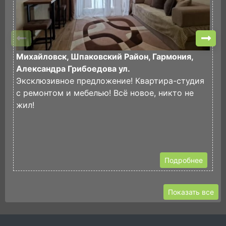
Михайловск, Шпаковский Район, Гармония,
М
Александра Грибоедова ул.
П
Эксклюзивное предложение! Квартира-студия
В
с ремонтом и мебелью! Всё новое, никто не
К
жил!
Р
С
Подробнее
Показать все