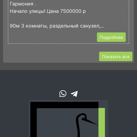
Гармония .
2
Начало улицы! Цена 7500000 р
К
90м 3 комнаты, раздельный санузел,...
Подробнее
Показать все