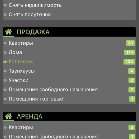
Снять недвижимость
Снять посуточно
ПРОДАЖА
Квартиры
20
Дома
174
Коттеджи
104
Таунхаусы
4
Участки
2
Помещения свободного назначения
7
Помещения торговые
1
АРЕНДА
Квартиры
5
Помещения свободного назначения
1