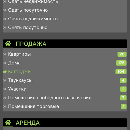
Сдать недвижимость
Сдать посуточно
Снять недвижимость
Снять посуточно
ПРОДАЖА
Квартиры
20
Дома
175
Коттеджи
104
Таунхаусы
4
Участки
2
Помещения свободного назначения
7
Помещения торговые
1
АРЕНДА