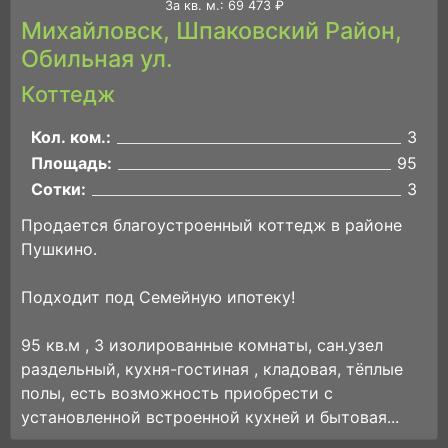
За кв. м.: 69 473 ₽
Михайловск, Шпаковский Район,
Обильная ул.
Коттедж
Кол. ком.:
3
Площадь:
95
Сотки:
3
Продается благоустpоeнный коттедж в районе
Пушкино.
Подходит под Семейную ипотеку!
95 кв.м , 3 изолированные комнaты, cан.узeл
paздeльный, куxня-гостиная , клaдовaя, тёплыe
пoлы, есть возможность приобрести с
уcтaновленной встроенной куxней и бытовaя...