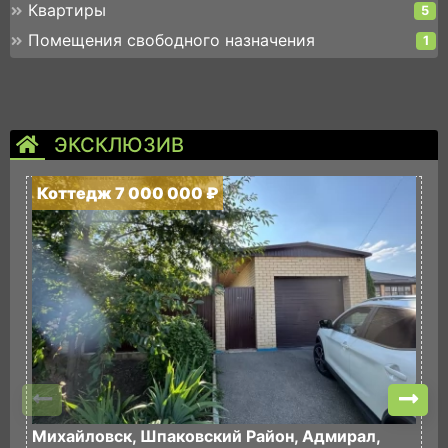
Квартиры
5
Помещения свободного назначения
1
ЭКСКЛЮЗИВ
Коттедж 7 000 000 ₽
К
Михайловск, Шпаковский Район, Адмирал,
М