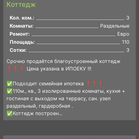
Коттедж
Кол. ком.:
3
Комнаты:
Раздельные
Ремонт:
Евро
Площадь:
110
Сотки:
3
Срочно продаётся благоустроенный коттедж
❗️❗️❗️ Цена указана в ИПОЕКУ !!!
✅Подходит семейная ипотека ❗️❗️❗️
✅110м., кв., 3 изолированные комнаты, кухня +
гостиная с выходом на террасу, сан. узел
раздельный, гардеробная .
✅Коттедж построен...