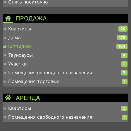
Снять посуточно
ПРОДАЖА
Квартиры
20
Дома
175
Коттеджи
104
Таунхаусы
4
Участки
2
Помещения свободного назначения
7
Помещения торговые
1
АРЕНДА
Квартиры
5
Помещения свободного назначения
1