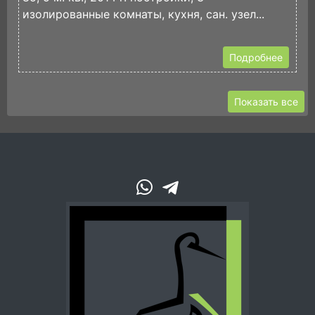
изолированные комнаты, кухня, сан. узел...
с
Подробнее
Показать все