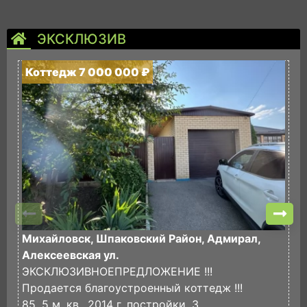
ЭКСКЛЮЗИВ
Коттедж 7 000 000 ₽
К
Михайловск, Шпаковский Район, Адмирал,
М
Алексеевская ул.
С
ЭКСКЛЮЗИВНОЕПРЕДЛОЖЕНИЕ !!!
П
Продается благоустроенный коттедж !!!
Э
85, 5 м. кв., 2014 г. постройки, 3
2