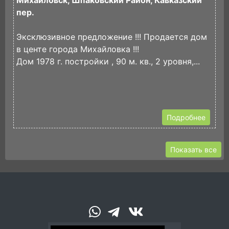
Михайловск, Шпаковский Район, Кавказский
Н
пер.
п
И
Эксклюзивное предложение !!! Продается дом
П
в центе города Михайловка !!!
ж
Дом 1978 г. постройки , 90 м. кв., 2 уровня,...
П
3
Подробнее
Показать все