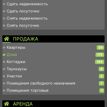
Сдать недвижимость
Сдать посуточно
Снять недвижимость
Снять посуточно
ПРОДАЖА
Квартиры
20
Дома
175
Коттеджи
104
Таунхаусы
4
Участки
2
Помещения свободного назначения
7
Помещения торговые
1
АРЕНДА