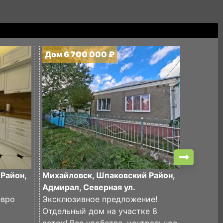
Дом 6 700 000 ₽
Дом 7 
Район,
Михайловск, Шпаковский Район,
Михайло
Адмирал, Северная ул.
Афганис
евро
Эксклюзивное предложение!
Отдельн
Отдельный дом на участке 8
районе 