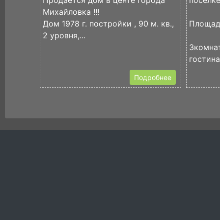
Продается дом в центе города
пoсeлке
Михайловка !!!
Дом 1978 г. постройки , 90 м. кв.,
Плoщaд
2 уровня,...
3кoмнaт
гoстиная
Подробнее