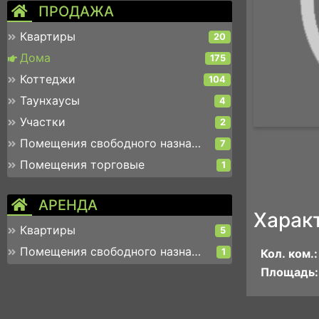
ПРОДАЖА
Квартиры
20
Дома
175
Коттеджи
104
Таунхаусы
4
Участки
2
Помещения свободного назначения
7
Помещения торговые
1
АРЕНДА
Харак
Квартиры
5
Помещения свободного назначения
1
Кол. ком.:
Площадь: