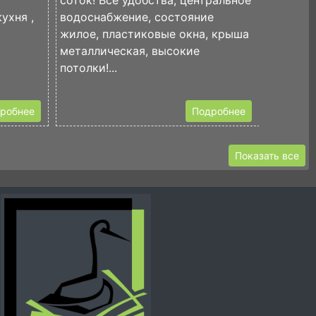
соток! Все удобства, центральное
детский
ухня ,
водоснабжение, состояние
остано
жилое, пластиковые окна, крыша
транспо
металлическая, высокие
постройк
потолки!...
робнее
Подробнее
Показать все