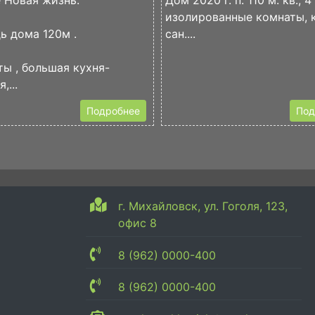
 Hовая жизнь.
Дом 2020 г. п. 110 м. кв., 4
изолированные комнаты, к
ь домa 120м .
сан....
ы , бoльшaя куxня-
,...
Подробнее
Под
г. Михайловск, ул. Гоголя, 123,
офис 8
8 (962) 0000-400
8 (962) 0000-400