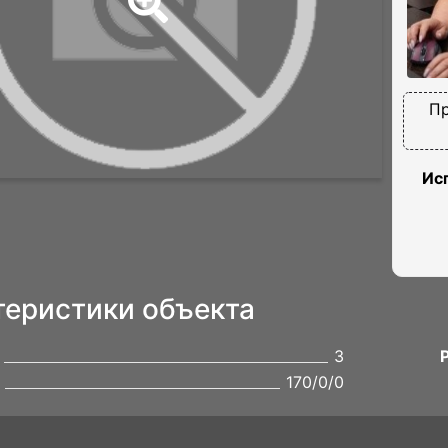
Пр
Ис
теристики объекта
3
170/0/0