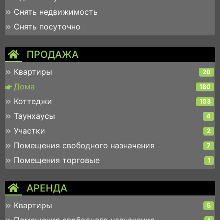
Снять недвижимость
Снять посуточно
ПРОДАЖА
Квартиры
20
Дома
180
Коттеджи
103
Таунхаусы
4
Участки
2
Помещения свободного назначения
7
Помещения торговые
1
АРЕНДА
Квартиры
5